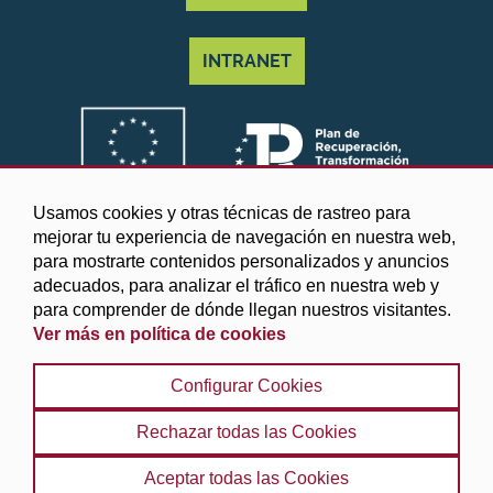
INTRANET
Usamos cookies y otras técnicas de rastreo para
mejorar tu experiencia de navegación en nuestra web,
para mostrarte contenidos personalizados y anuncios
adecuados, para analizar el tráfico en nuestra web y
para comprender de dónde llegan nuestros visitantes.
Ver más en política de cookies
©2025 Diputación de Granada
Configurar Cookies
Aviso legal y Política de privacidad
|
Política de cookies
|
Protección de datos
|
Accesibilidad
|
Búsqueda
|
Rechazar todas las Cookies
Mapa web
Aceptar todas las Cookies