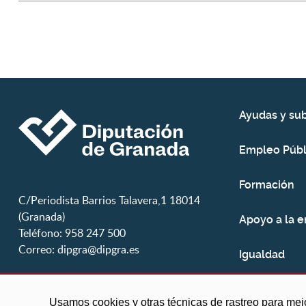
Ayudas y su
Empleo Públ
Formación
C/Periodista Barrios Talavera,1 18014
(Granada)
Apoyo a la 
Teléfono: 958 247 500
Correo:
dipgra@dipgra.es
Igualdad
Juventud
Usamos cookies y otras técnicas de rastreo para mej