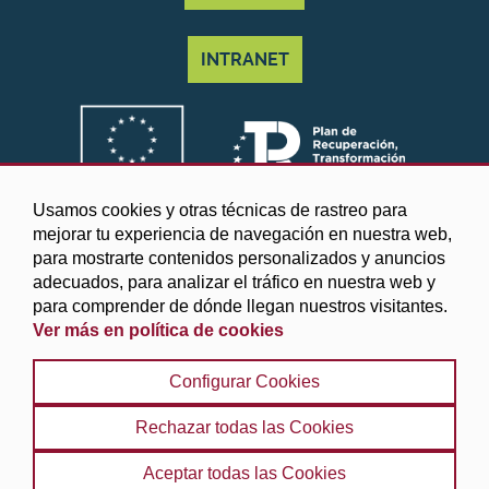
INTRANET
Usamos cookies y otras técnicas de rastreo para
mejorar tu experiencia de navegación en nuestra web,
para mostrarte contenidos personalizados y anuncios
adecuados, para analizar el tráfico en nuestra web y
para comprender de dónde llegan nuestros visitantes.
Ver más en política de cookies
©2025 Diputación de Granada
Configurar Cookies
Aviso legal y Política de privacidad
|
Política de cookies
|
Protección de datos
|
Accesibilidad
|
Búsqueda
|
Rechazar todas las Cookies
Mapa web
Aceptar todas las Cookies