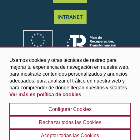
INTRANET
Usamos cookies y otras técnicas de rastreo para
mejorar tu experiencia de navegación en nuestra web,
para mostrarte contenidos personalizados y anuncios
adecuados, para analizar el tráfico en nuestra web y
para comprender de dónde llegan nuestros visitantes.
Ver más en política de cookies
©2025 Diputación de Granada
Configurar Cookies
Aviso legal y Política de privacidad
|
Política de cookies
|
Protección de datos
|
Accesibilidad
|
Búsqueda
|
Rechazar todas las Cookies
Mapa web
Aceptar todas las Cookies