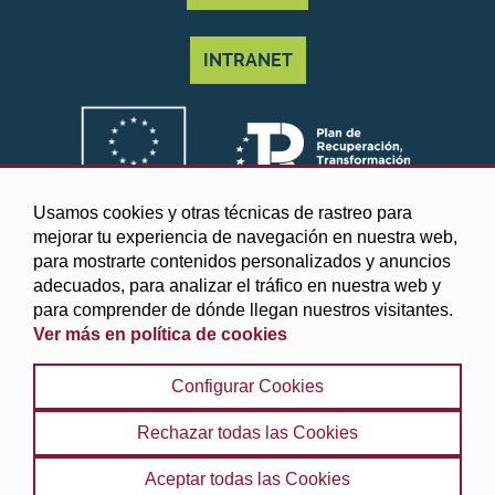
INTRANET
Usamos cookies y otras técnicas de rastreo para
mejorar tu experiencia de navegación en nuestra web,
para mostrarte contenidos personalizados y anuncios
adecuados, para analizar el tráfico en nuestra web y
para comprender de dónde llegan nuestros visitantes.
Ver más en política de cookies
©2025 Diputación de Granada
Configurar Cookies
Aviso legal y Política de privacidad
|
Política de cookies
|
Protección de datos
|
Accesibilidad
|
Búsqueda
|
Rechazar todas las Cookies
Mapa web
Aceptar todas las Cookies