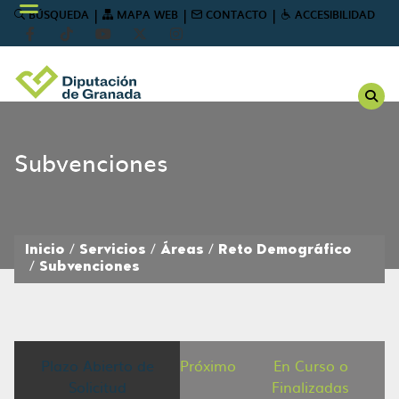
|
|
|
BÚSQUEDA
MAPA WEB
CONTACTO
ACCESIBILIDAD
Subvenciones
Inicio
Servicios
Áreas
Reto Demográfico
Subvenciones
Plazo Abierto de
Próximo
En Curso o
Solicitud
Finalizadas