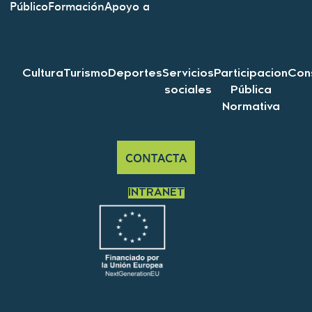
Público
Formación
Apoyo a
Cultura
Turismo
Deportes
Servicios
Participacion
Con
sociales
Pública
Normativa
CONTACTA
INTRANET