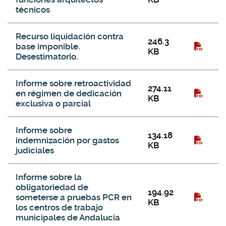
técnicos
Recurso liquidación contra
246.3
base imponible.
KB
Desestimatorio.
Informe sobre retroactividad
274.11
en régimen de dedicación
KB
exclusiva o parcial
Informe sobre
134.18
indemnización por gastos
KB
judiciales
Informe sobre la
obligatoriedad de
194.92
someterse a pruebas PCR en
KB
los centros de trabajo
municipales de Andalucia