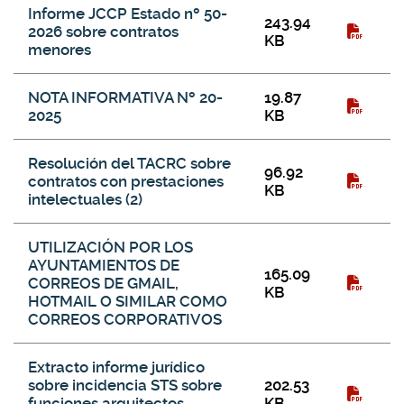
Resolución del TACRC sobre contratos con prestaciones
Informe JCCP Estado nº 50-
intelectuales
243.94
2026 sobre contratos
KB
menores
NOTA INFORMATIVA Nº 20-
19.87
2025
KB
Resolución del TACRC sobre
96.92
contratos con prestaciones
KB
intelectuales (2)
UTILIZACIÓN POR LOS
AYUNTAMIENTOS DE
165.09
CORREOS DE GMAIL,
KB
HOTMAIL O SIMILAR COMO
CORREOS CORPORATIVOS
Extracto informe jurídico
sobre incidencia STS sobre
202.53
funciones arquitectos
KB