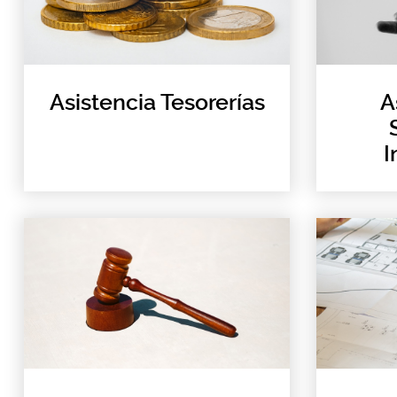
Asistencia Tesorerías
A
I