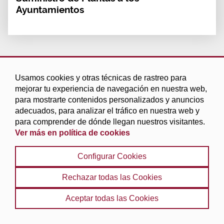
Ayuntamientos
Usamos cookies y otras técnicas de rastreo para
mejorar tu experiencia de navegación en nuestra web,
para mostrarte contenidos personalizados y anuncios
adecuados, para analizar el tráfico en nuestra web y
para comprender de dónde llegan nuestros visitantes.
Ver más en política de cookies
Configurar Cookies
C/Periodista Barrios Talavera,1 18014 (Granada)
Teléfono: 958 247 500
Rechazar todas las Cookies
Correo:
dipgra@dipgra.es
Aceptar todas las Cookies