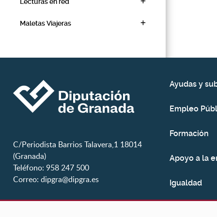
Lecturas en red
Maletas Viajeras
Ayudas y su
Empleo Públ
Formación
C/Periodista Barrios Talavera,1 18014
(Granada)
Apoyo a la 
Teléfono: 958 247 500
Correo:
dipgra@dipgra.es
Igualdad
Juventud