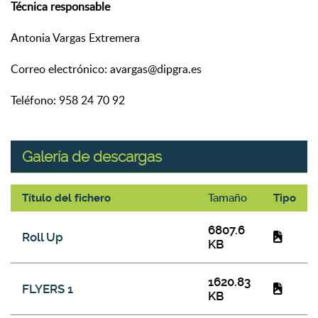
Técnica responsable
Antonia Vargas Extremera
Correo electrónico: avargas@dipgra.es
Teléfono: 958 24 70 92
Galería de descargas
Título del fichero
Tamaño
Tipo
Galería de descargas
6807.6
Roll Up
KB
1620.83
FLYERS 1
KB