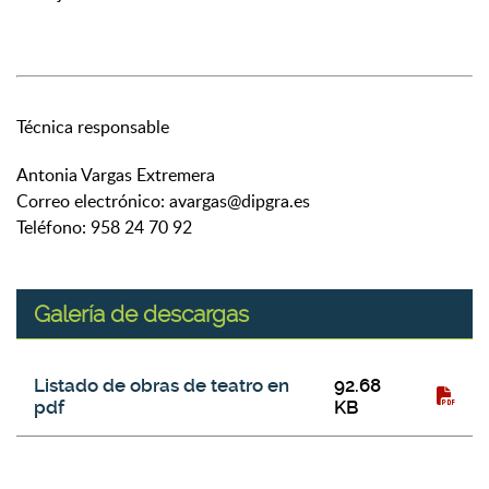
Técnica responsable
Antonia Vargas Extremera
Correo electrónico: avargas@dipgra.es
Teléfono: 958 24 70 92
Galería de descargas
Galería de descargas
Título del fichero
Tamaño
Tipo
Listado de obras de teatro en
92.68
pdf
KB