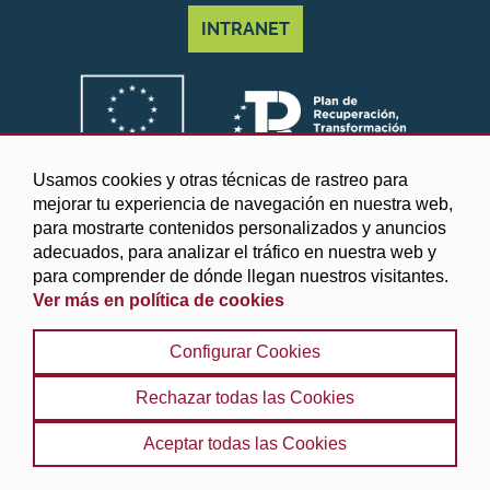
INTRANET
Usamos cookies y otras técnicas de rastreo para
mejorar tu experiencia de navegación en nuestra web,
para mostrarte contenidos personalizados y anuncios
adecuados, para analizar el tráfico en nuestra web y
para comprender de dónde llegan nuestros visitantes.
Ver más en política de cookies
©2025 Diputación de Granada
Configurar Cookies
Aviso legal y Política de privacidad
|
Política de cookies
|
Protección de datos
|
Accesibilidad
|
Búsqueda
|
Rechazar todas las Cookies
Mapa web
Aceptar todas las Cookies