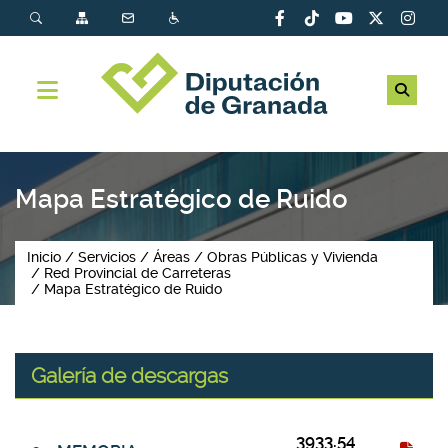
Mapa Estratégico de Ruido
Inicio
Servicios
Áreas
Obras Públicas y Vivienda
Red Provincial de Carreteras
Mapa Estratégico de Ruido
Galería de descargas
Galería de descargas
Título del fichero
Tamaño
Tipo
3933.54