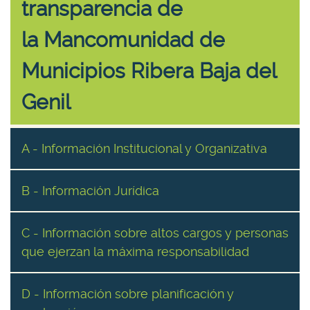
transparencia de
la Mancomunidad de
Municipios Ribera Baja del
Genil
A - Información Institucional y Organizativa
B - Información Jurídica
C - Información sobre altos cargos y personas
que ejerzan la máxima responsabilidad
D - Información sobre planificación y