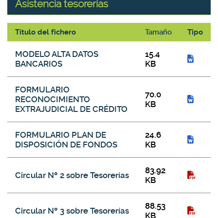
Asistencia tesorerías
Título del fichero
Tamaño
Tipo
Asistencia tesorerías
MODELO ALTA DATOS
15.4
BANCARIOS
KB
FORMULARIO
70.0
RECONOCIMIENTO
KB
EXTRAJUDICIAL DE CRÉDITO
FORMULARIO PLAN DE
24.6
DISPOSICIÓN DE FONDOS
KB
83.92
Circular Nº 2 sobre Tesorerías
KB
88.53
Circular Nº 3 sobre Tesorerías
KB