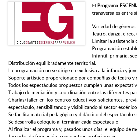
El
Programa ESCENI
transversales entre sí
Variedad de géneros 
Teatro, danza, circo, t
Limitar la asistenci
Programación estable
Infantil, primaria, se
Distribución equilibradamente territorial.
La programación no se dirige en exclusiva a la infancia y juv
Soporte artístico proporcionado por compañías de teatro y o
Todos los espectáculos propuestos cumplen unas expectativas
Trabajo de mediación y coordinación entre las diferentes par
Charlas/taller en los centros educativos solicitantes, pre
espectáculo, sensibilizando y visibilizando al sector escénico
Se facilita material pedagógico y didáctico del espectáculo 
Se desarrolla coloquio al terminar cada espectáculo.
Al finalizar el programa y, pasados unos días, el equipo de 
Jornadas de formación y encuentros profesionales.