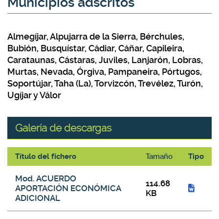
Municipios adscritos
Almegíjar, Alpujarra de la Sierra, Bérchules,
Bubión, Busquístar, Cádiar, Cáñar, Capileira,
Carataunas, Cástaras, Juviles, Lanjarón, Lobras,
Murtas, Nevada, Órgiva, Pampaneira, Pórtugos,
Soportújar, Taha (La), Torvizcón, Trevélez, Turón,
Ugíjar y Válor
Galería de descargas
Título del fichero
Tamaño
Tipo
Galería de descargas
Mod. ACUERDO
114.68
APORTACIÓN ECONÓMICA
KB
ADICIONAL