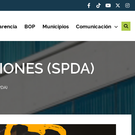
arencia
BOP
Municipios
Comunicación
ONES (SPDA)
PDA)