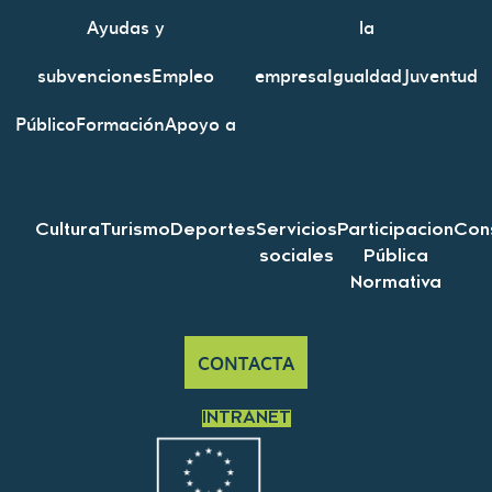
Ayudas y
la
subvenciones
Empleo
empresa
Igualdad
Juventud
Público
Formación
Apoyo a
Cultura
Turismo
Deportes
Servicios
Participacion
Con
sociales
Pública
Normativa
CONTACTA
INTRANET