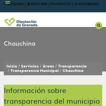
|
|
|
BÚSQUEDA
MAPA WEB
CONTACTO
ACCESIBILIDAD
Chauchina
Inicio
Servicios
Áreas
Transparencia
Transparencia Municipal
Chauchina
Información sobre
transparencia del municipio