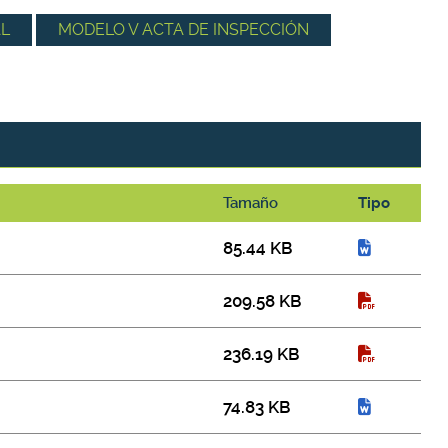
AL
MODELO V ACTA DE INSPECCIÓN
Tamaño
Tipo
85.44 KB
209.58 KB
236.19 KB
74.83 KB