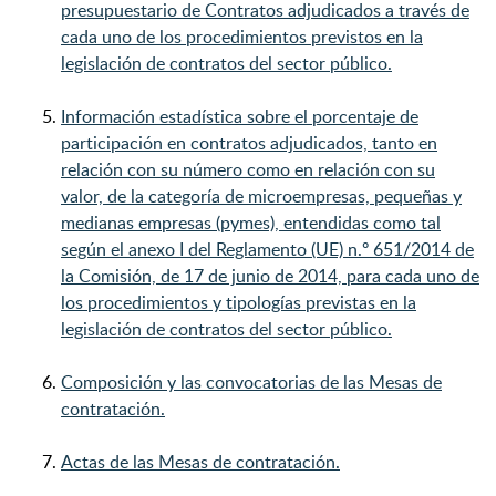
presupuestario de Contratos adjudicados a través de
cada uno de los procedimientos previstos en la
legislación de contratos del sector público.
Información estadística sobre el porcentaje de
participación en contratos adjudicados, tanto en
relación con su número como en relación con su
valor, de la categoría de microempresas, pequeñas y
medianas empresas (pymes), entendidas como tal
según el anexo I del Reglamento (UE) n.º 651/2014 de
la Comisión, de 17 de junio de 2014, para cada uno de
los procedimientos y tipologías previstas en la
legislación de contratos del sector público.
Composición y las convocatorias de las Mesas de
contratación.
Actas de las Mesas de contratación.