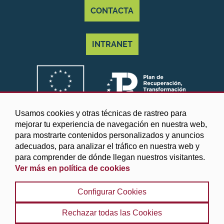
CONTACTA
INTRANET
Usamos cookies y otras técnicas de rastreo para
mejorar tu experiencia de navegación en nuestra web,
para mostrarte contenidos personalizados y anuncios
adecuados, para analizar el tráfico en nuestra web y
para comprender de dónde llegan nuestros visitantes.
Ver más en política de cookies
©2025 Diputación de Granada
Configurar Cookies
Aviso legal y Política de privacidad
|
Política de cookies
|
Protección de datos
|
Accesibilidad
|
Búsqueda
|
Rechazar todas las Cookies
Mapa web